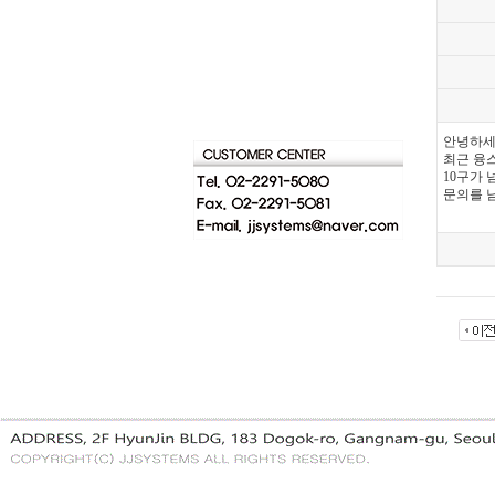
안녕하
최근 융
10구가
문의를 